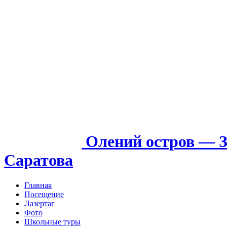
Олений остров — З
Саратова
Главная
Посещение
Лазертаг
Фото
Школьные туры