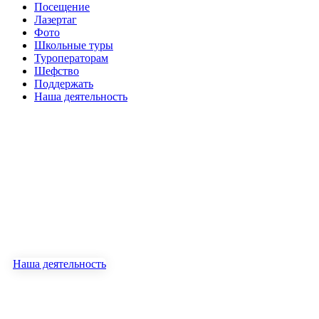
Посещение
Лазертаг
Фото
Школьные туры
Туроператорам
Шефство
Поддержать
Наша деятельность
Олений Остров
экопарк в Татищево
(30 мин. от Саратова)
Наша деятельность